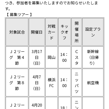
つき、参加者を募集いたしますのでお知らせいたしま
す。
【 募集ツアー 】
開
対戦
キッ
催
設定プラ
対象試合
開催日
カー
クオ
場
ン
ド
フ
所
Ｊ２リー
3月17
Ｃ
新幹線
14：
グ 第４
日
岡山
ス
（日帰
00
節
（日）
タ
り）
ニ
Ｊ２リー
4月7
横浜
14：
ッ
グ 第８
日
航空機
FC
00
パ
節
（日）
ツ
ニ
Ｊ２リー
4月20
18：
ン