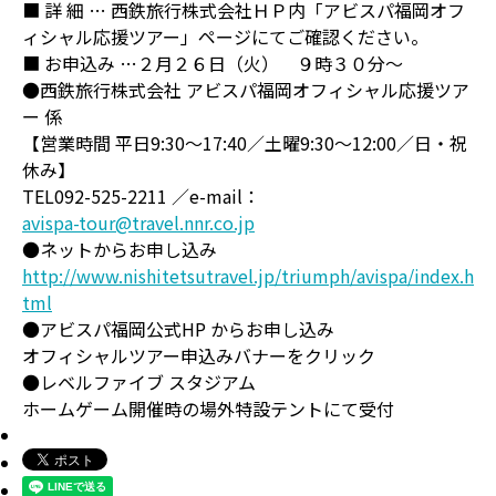
■ 詳 細 … 西鉄旅行株式会社ＨＰ内「アビスパ福岡オフ
ィシャル応援ツアー」ページにてご確認ください。
■ お申込み …２月２６日（火） ９時３０分～
●西鉄旅行株式会社 アビスパ福岡オフィシャル応援ツア
ー 係
【営業時間 平日9:30～17:40／土曜9:30～12:00／日・祝
休み】
TEL092-525-2211 ／e-mail：
avispa-tour@travel.nnr.co.jp
●ネットからお申し込み
http://www.nishitetsutravel.jp/triumph/avispa/index.h
tml
●アビスパ福岡公式HP からお申し込み
オフィシャルツアー申込みバナーをクリック
●レベルファイブ スタジアム
ホームゲーム開催時の場外特設テントにて受付