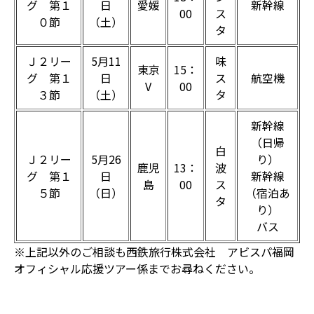
グ 第１
日
愛媛
新幹線
00
ス
０節
（土）
タ
Ｊ２リー
5月11
味
東京
15：
グ 第１
日
ス
航空機
V
00
３節
（土）
タ
新幹線
（日帰
白
Ｊ２リー
5月26
り）
鹿児
13：
波
グ 第１
日
新幹線
島
00
ス
５節
（日）
（宿泊あ
タ
り）
バス
※上記以外のご相談も西鉄旅行株式会社 アビスパ福岡
オフィシャル応援ツアー係までお尋ねください。