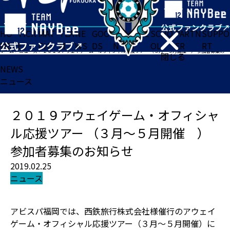
HO
TICK
MAT
TEA
NE
GOO
FA
ACADE
SCHO
PARTN
SUPPO
ME
ET
CH
M
WS
DS
N
MY
OL
ER
RT
ホーム
>
ニュース
>
２０１９アウェイゲーム・オフィシャル応援ツアー （３月～５月開催 ） 参加者募集のお知らせ
閉じる
NEWS
ニュース
２０１９アウェイゲーム・オフィシャ
ル応援ツアー （３月～５月開催 ）
参加者募集のお知らせ
2019.02.25
ニュース
アビスパ福岡では、西鉄旅行株式会社様催行のアウェイ
ゲーム・オフィシャル応援ツアー（３月～５月開催）に