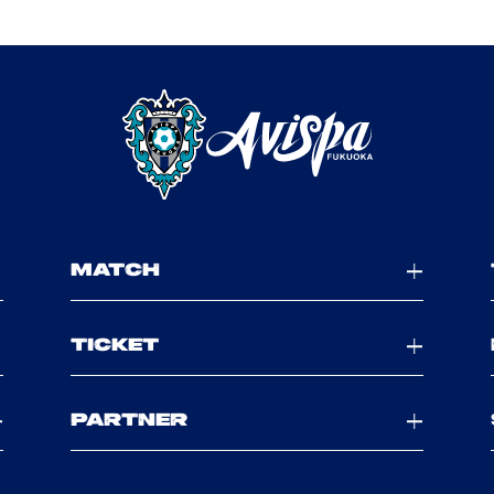
MATCH
TICKET
PARTNER