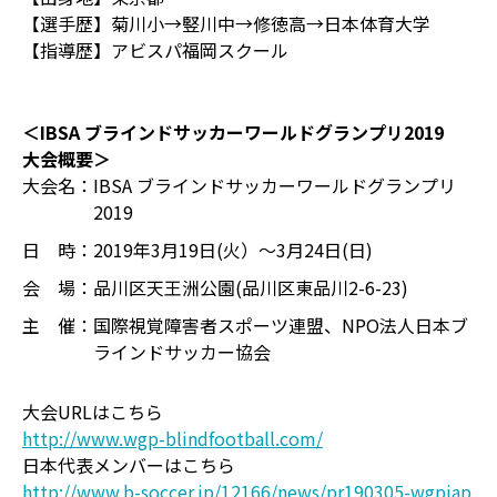
【選手歴】菊川小→竪川中→修徳高→日本体育大学
【指導歴】アビスパ福岡スクール
＜IBSA ブラインドサッカーワールドグランプリ2019
大会概要＞
大会名：
IBSA ブラインドサッカーワールドグランプリ
2019
日 時：
2019年3月19日(火）～3月24日(日)
会 場：
品川区天王洲公園(品川区東品川2-6-23)
主 催：
国際視覚障害者スポーツ連盟、NPO法人日本ブ
ラインドサッカー協会
大会URLはこちら
http://www.wgp-blindfootball.com/
日本代表メンバーはこちら
http://www.b-soccer.jp/12166/news/pr190305-wgpjap