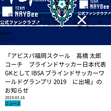
HO
TICK
MAT
TEA
NE
GOO
FA
ACADE
SCHO
PARTN
SUPPO
ME
ET
CH
M
WS
DS
N
MY
OL
ER
RT
ホーム
>
ニュース
>
「アビスパ福岡スクール 髙橋 太郎コーチ ブラインドサッカー日本代表GKとして IBSA ブラインドサッカーワールドグランプリ 2019 に出場」のお知らせ
閉じる
NEWS
ニュース
「アビスパ福岡スクール 髙橋 太郎
コーチ ブラインドサッカー日本代表
GKとして IBSA ブラインドサッカーワ
ールドグランプリ 2019 に出場」の
お知らせ
2019.03.16
ニュース