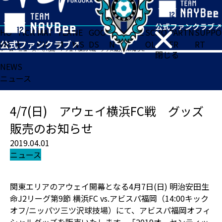
HO
TICK
MAT
TEA
NE
GOO
FA
ACADE
SCHO
PARTN
SUPPO
ME
ET
CH
M
WS
DS
N
MY
OL
ER
RT
ホーム
>
ニュース
>
4/7(日) アウェイ横浜FC戦 グッズ販売のお知らせ
閉じる
NEWS
ニュース
4/7(日) アウェイ横浜FC戦 グッズ
販売のお知らせ
2019.04.01
ニュース
関東エリアのアウェイ開幕となる4月7日(日) 明治安田生
命J2リーグ第9節 横浜FC vs.アビスパ福岡（14:00キック
オフ/ニッパツ三ツ沢球技場）にて、アビスパ福岡オフィ