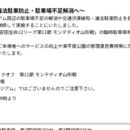
違法駐車防止・駐車場不足解消へ～
アム周辺の駐車場不足の解消や交通渋滞緩和・違法駐車防止を
継続して実施することにいたしました。
明治安田生命J2リーグ第11節 モンテディオ山形戦」の臨時駐車
ご来場者へのサービスの向上や東平尾公園の管理運営費用等に
いたします。
キックオフ 第11節 モンテディオ山形戦
技場
ジアム」ではございませんのでご注意下さい。
19時より