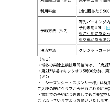
対象駐車場（※1）
東平尾公園内 臨時
利用料金
1台1回あたり50
軒先パーキング内
予約専用URL：
ht
予約方法（※2）
※ご利用にあた
※空車がある場
決済方法
クレジットカード、A
（※１）
・博多の森陸上競技場開催時は、「第2
・第2野球場はキックオフ5時30分前、第
（※2）
・「シーズンシートスポンサー様」は従
ご入庫の際にクラブから発行された駐車
・電話での予約につきましてもご要望を
ご了承下さいますようお願いいたします