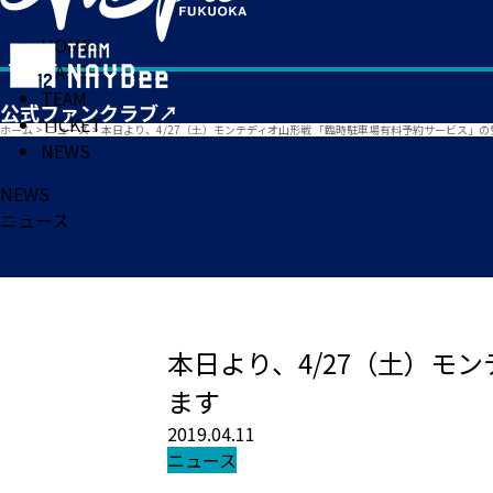
HOME
MATCH
TEAM
TICKET
ホーム
>
ニュース
>
本日より、4/27（土）モンテディオ山形戦 「臨時駐車場有料予約サービス」
NEWS
NEWS
ニュース
本日より、4/27（土）モ
ます
2019.04.11
ニュース