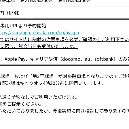
駐車場 第2野球場250台 第3野球場350台
0円（税別）
専用URLより予約開始
tps://parking.nokisaki.com/cp/avispa
ってはサイト内に記載の注意事項を必ずご確認の上ご利用下さ
合に限り、試合当日も受付いたします。
pple Pay、キャリア決済（docomo、au、softbank）
野球場」および「第3野球場」が対象駐車場となりますのでご注
3野球場はキックオフ4時30分前に開門いたします。
来通り予約なしでご利用いただけます。
証をご提示ください。
いただいておりましたが、今後実施に向け検討して参りますの
。