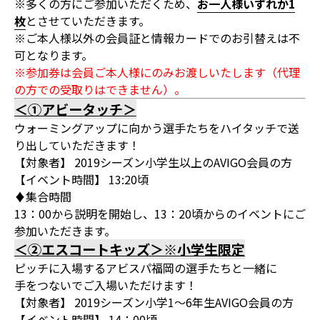
※多くの方にご参加いただくため、
お一人様いずれか1
枚
とさせていただきます。
※ご本人様以外の会員証と情報カードでのお引替えは不
可となります。
※参加券は会員ご本人様にのみお渡しいたします（代理
の方での受取りはできません）。
＜①アビータッチ＞
ウォーミングアップに向かう選手たちをハイタッチで送
り出していただきます！
【対象者】 2019シーズン小学生以上のAVIGO会員の方
【イベント時間】 13:20頃
♦集合時間
13：00から説明を開始し、13：20頃からのイベントにご
参加いただきます。
＜②エスコートキッズ＞※小学生限定
ピッチに入場するアビスパ福岡の選手たちと一緒に
手をつないでご入場いただけます！
【対象者】 2019シーズン小学1～6年生AVIGO会員の方
【イベント時間】 14：00頃