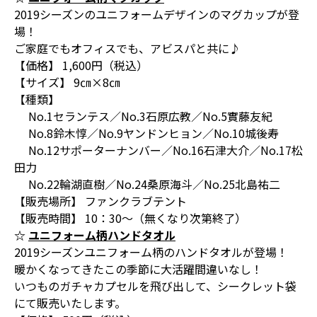
2019シーズンのユニフォームデザインのマグカップが登
場！
ご家庭でもオフィスでも、アビスパと共に♪
【価格】 1,600円（税込）
【サイズ】 9㎝×8㎝
【種類】
No.1セランテス／No.3石原広教／No.5實藤友紀
No.8鈴木惇／No.9ヤンドンヒョン／No.10城後寿
No.12サポーターナンバー／No.16石津大介／No.17松
田力
No.22輪湖直樹／No.24桑原海斗／No.25北島祐二
【販売場所】 ファンクラブテント
【販売時間】 10：30～（無くなり次第終了）
☆
ユニフォーム柄ハンドタオル
2019シーズンユニフォーム柄のハンドタオルが登場！
暖かくなってきたこの季節に大活躍間違いなし！
いつものガチャカプセルを飛び出して、シークレット袋
にて販売いたします。