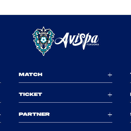
MATCH
TICKET
PARTNER