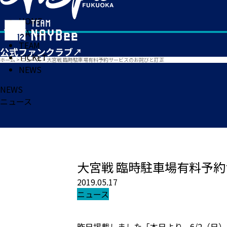
HOME
MATCH
TEAM
TICKET
ホーム
>
ニュース
>
大宮戦 臨時駐車場有料予約サービスのお詫びと訂正
NEWS
NEWS
ニュース
大宮戦 臨時駐車場有料予
2019.05.17
ニュース
昨日掲載しました「本日より、6/2（日