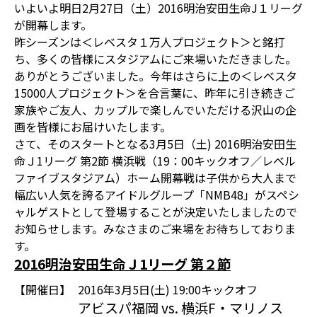
いよいよ明日2月27日（土）2016明治安田生命J１リーグ
が開幕します。
昨シーズンは＜レベスタ１万人プロジェクト＞と銘打
ち、多くの皆様にスタジアムにご来場いただきました。
ありがとうございました。今年はさらに上の＜レベスタ
15000人プロジェクト＞を合言葉に、昨年に引き続きご
家族やご友人、カップルで楽しんでいただける沢山の企
画を皆様にお届けいたします。
さて、そのスタートとなる3月5日（土) 2016明治安田生
命Ｊ1リーグ 第2節 横浜戦（19：00キックオフ／レベル
ファイブスタジアム）ホーム開幕戦は子供から大人まで
幅広い人気を誇るアイドルグループ「NMB48」がスペシ
ャルゲストとして登場することが決定いたしましたので
お知らせします。みなさまのご来場をお待ちしておりま
す。
2016明治安田生命Ｊ1リーグ 第２節
【開催日】
2016年3月5日(土) 19:00キックオフ
アビスパ福岡 vs. 横浜F・マリノス