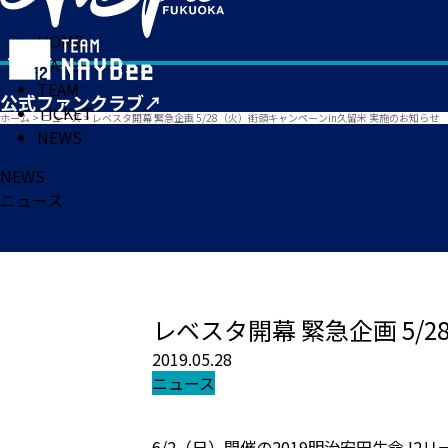
HOME
MATCH
TEAM
TICKET
ホーム
>
ニュース
>
レベスタ開幕 緊急企画 5/28（火）街頭キャンペーンin久留米 実施のお知らせ
NEWS
NEWS
ニュース
レベスタ開幕 緊急企画 5/
2019.05.28
ニュース
6/2（日）開催の2019明治安田生命J