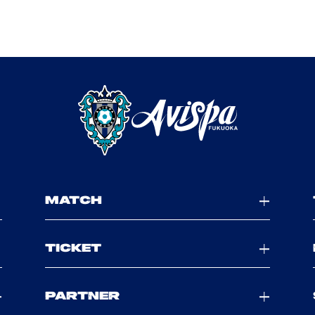
MATCH
TICKET
PARTNER