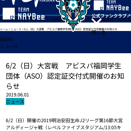
HOME
TICKET
MATCH
TEAM
NEWS
GOODS
FAN
ACADEMY
SCHO
ホーム
>
ニュース
>
6/2（日）大宮戦 アビスパ福岡学生団体（ASO）認定証交付式開催のお知らせ
閉じる
NEWS
ニュース
6/2（日）大宮戦 アビスパ福岡学生
団体（ASO）認定証交付式開催のお知
らせ
2019.06.01
ニュース
6/2（日）開催の2019明治安田生命J2リーグ第16節大宮
アルディージャ戦（レベルファイブスタジアム/13:05キ