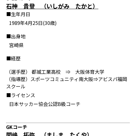
石神 貴登 （いしがみ たかと）
■生年月日
1989年4月25日(30歳)
■出身地
宮崎県
■経歴
（選手歴） 都城工業高校 ⇒ 大阪体育大学
（指導歴）スポーツコミュニティ南大阪⇒アビスパ福岡
スクール
■ライセンス
日本サッカー協会公認B級コーチ
GKコーチ
間嶋 拓弥 （ましま たくや）