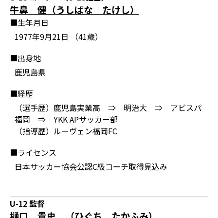
牛鼻 健（うしばな たけし）
■生年月日
1977年9月21日 （41歳）
■出身地
鹿児島県
■経歴
（選手歴）鹿児島実業高 ⇒ 明治大 ⇒ アビスパ
福岡 ⇒ YKK APサッカー部
（指導歴）ルーヴェン福岡FC
■ライセンス
日本サッカー協会公認C級コーチ取得見込み
U-12 監督
樋口 貴史 （ひぐち たかふみ）