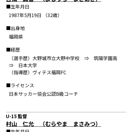
■生年月日
1987年5月19日 （32歳）
■出身地
福岡県
■経歴
（選手歴）大野城市立大野中学校 ⇒ 筑陽学園高
⇒ 日本大学
（指導歴）ヴィテス福岡FC
■ライセンス
日本サッカー協会公認B級コーチ
U-15 監督
村山 仁允 （むらやま まさみつ）
■生年月日