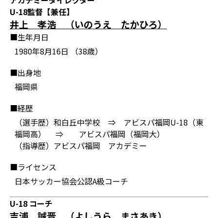
アカデミーダイレクター
U-18監督【兼任】
井上 孝浩 （いのうえ たかひろ）
■生年月日
1980年8月16日 （38歳）
■出身地
福岡県
■経歴
（選手歴）和白丘中学校 ⇒ アビスパ福岡U-18（東
福岡高） ⇒ アビスパ福岡（福岡大）
（指導歴）アビスパ福岡 アカデミー
■ライセンス
日本サッカー協会公認A級コーチ
U-18 コーチ
吉浦 誠晋 （よしうら まさあき）