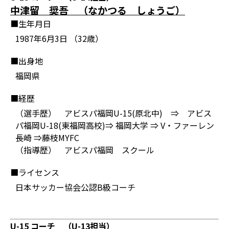
中津留 奨吾 （なかつる しょうご）
■生年月日
1987年6月3日 （32歳）
■出身地
福岡県
■経歴
（選手歴） アビスパ福岡U-15(原北中) ⇒ アビス
パ福岡U-18(東福岡高校)⇒ 福岡大学 ⇒ V・ファーレン
長崎 ⇒藤枝MYFC
（指導歴） アビスパ福岡 スクール
■ライセンス
日本サッカー協会公認B級コーチ
U-15 コーチ （U-13担当）