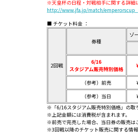
※天皇杯の日程・対戦相手に関する詳細
http://www.jfa.jp/match/emperorscup_
■ チケット料金 ：
ゾ
券種
6/16
2回戦
スタジアム販売特別価格
（参考）前売
（参考）当日
※「6/16スタジアム販売特別価格」の
※上記金額には消費税が含まれます。
※前売で完売した場合、当日券の販売は
※3回戦以降のチケット販売に関する情