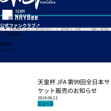
HOME
MATCH
TEAM
TICKET
ホーム
>
ニュース
>
天皇杯 JFA 第99回全日本サッカー選手権大会 ２回戦 アビスパ福岡 vs. 鹿児
NEWS
NEWS
ニュース
天皇杯 JFA 第99回全日本
ケット販売のお知らせ
2019.06.12
ニュース