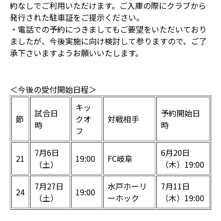
約なしでご利用いただけます。ご入庫の際にクラブから
発行された駐車証をご提示ください。
・電話での予約につきましてもご要望をいただいており
ましたが、今後実施に向け検討して参りますので、ご了
承下さいますようお願いいたします。
＜今後の受付開始日程＞
キッ
試合日
予約開始日
節
クオ
対戦相手
時
時
フ
7月6日
6月20日
21
19:00
FC岐阜
（土）
（木）19:00
7月27日
水戸ホーリ
7月11日
24
19:00
（土）
ーホック
（木）19:00