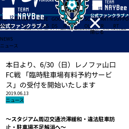
HO
TICK
MAT
TEA
NE
GOO
FA
ACADE
SCHO
PARTN
SUPPO
ME
ET
CH
M
WS
DS
N
MY
OL
ER
RT
ホーム
>
ニュース
>
本日より、6/30（日）レノファ山口FC戦 「臨時駐車場有料予約サービス」の受付を開始いたします
閉じる
NEWS
ニュース
本日より、6/30（日）レノファ山口
FC戦 「臨時駐車場有料予約サービ
ス」の受付を開始いたします
2019.06.13
ニュース
～スタジアム周辺交通渋滞緩和・違法駐車防
止・駐車場不足解消へ～