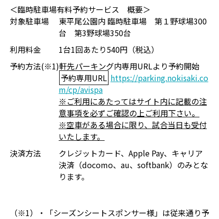
＜臨時駐車場有料予約サービス 概要＞
対象駐車場
東平尾公園内 臨時駐車場 第１野球場300
台 第3野球場350台
利用料金
1台1回あたり540円（税込）
予約方法(※1)
軒先パーキング内専用URLより予約開始
予約専用URL
https://parking.nokisaki.co
m/cp/avispa
※ご利用にあたってはサイト内に記載の注
意事項を必ずご確認の上ご利用下さい。
※空車がある場合に限り、試合当日も受付
いたします。
決済方法
クレジットカード、Apple Pay、キャリア
決済（docomo、au、softbank）のみとな
ります。
（※1）・「シーズンシートスポンサー様」は従来通り予