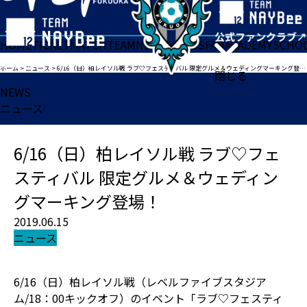
HOME
TICKET
MATCH
TEAM
NEWS
GOODS
FAN
ACADEMY
SCHO
ホーム
>
ニュース
>
6/16（日）柏レイソル戦 ラブ♡フェスティバル 限定グルメ＆ウェディングマーキング登場！
閉じる
NEWS
ニュース
6/16（日）柏レイソル戦 ラブ♡フェ
スティバル 限定グルメ＆ウェディン
グマーキング登場！
2019.06.15
ニュース
6/16（日）柏レイソル戦（レベルファイブスタジア
ム/18：00キックオフ）のイベント「ラブ♡フェスティ