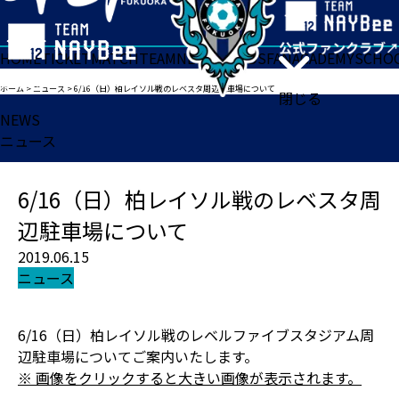
HOME
TICKET
MATCH
TEAM
NEWS
GOODS
FAN
ACADEMY
SCHO
ホーム
>
ニュース
>
6/16（日）柏レイソル戦のレベスタ周辺駐車場について
閉じる
NEWS
ニュース
6/16（日）柏レイソル戦のレベスタ周
辺駐車場について
2019.06.15
ニュース
6/16（日）柏レイソル戦のレベルファイブスタジアム周
辺駐車場についてご案内いたします。
※ 画像をクリックすると大きい画像が表示されます。