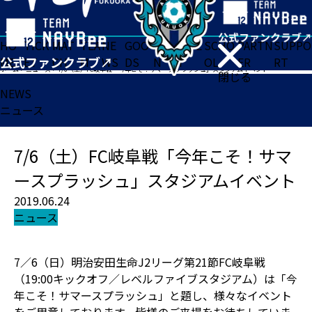
HO
TICK
MAT
TEA
NE
GOO
FA
ACADE
SCHO
PARTN
SUPPO
ME
ET
CH
M
WS
DS
N
MY
OL
ER
RT
ホーム
>
ニュース
>
7/6（土）FC岐阜戦「今年こそ！サマースプラッシュ」スタジアムイベント
閉じる
NEWS
ニュース
7/6（土）FC岐阜戦「今年こそ！サマ
ースプラッシュ」スタジアムイベント
2019.06.24
ニュース
7／6（日）明治安田生命J2リーグ第21節FC岐阜戦
（19:00キックオフ／レベルファイブスタジアム）は「今
年こそ！サマースプラッシュ」と題し、様々なイベント