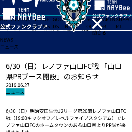
HO
TICK
MAT
TEA
NE
GOO
FA
ACADE
SCHO
PARTN
SUPPO
ME
ET
CH
M
WS
DS
N
MY
OL
ER
RT
ホーム
>
ニュース
>
6/30（日）レノファ山口FC戦 「山口県PRブース開設」のお知らせ
閉じる
NEWS
ニュース
6/30（日）レノファ山口FC戦 「山口
県PRブース開設」のお知らせ
2019.06.27
ニュース
6/30（日）明治安田生命J2リーグ第20節レノファ山口FC
戦（19:00キックオフ／レベルファイブスタジアム）でレ
ノファ山口FCのホームタウンのある山口県よりPR隊が来