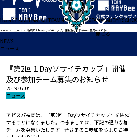
HOME
TICKET
MATCH
TEAM
NEWS
GOODS
FAN
ACADEMY
SCHO
ホーム
>
ニュース
>
『第2回１Dayソサイチカップ』開催及び参加チーム募集のお知らせ
閉じる
NEWS
ニュース
『第2回１Dayソサイチカップ』開催
及び参加チーム募集のお知らせ
2019.07.05
ニュース
アビスパ福岡は、『第2回１Dayソサイチカップ』を開催
することになりました。つきましては、下記の通り参加
チームを募集いたします。皆さまのご参加を心よりお待