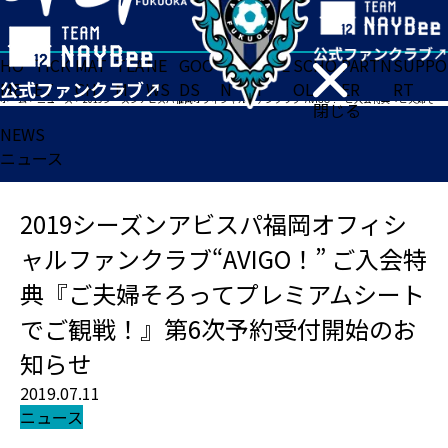
HO
TICK
MAT
TEA
NE
GOO
FA
ACADE
SCHO
PARTN
SUPPO
ME
ET
CH
M
WS
DS
N
MY
OL
ER
RT
ホーム
>
ニュース
>
2019シーズンアビスパ福岡オフィシャルファンクラブ“AVIGO！” ご入会特典『ご夫婦そろってプレミアムシートでご観戦！』第6次予約受付開始のお知らせ
閉じる
NEWS
ニュース
2019シーズンアビスパ福岡オフィシ
ャルファンクラブ“AVIGO！” ご入会特
典『ご夫婦そろってプレミアムシート
でご観戦！』第6次予約受付開始のお
知らせ
2019.07.11
ニュース