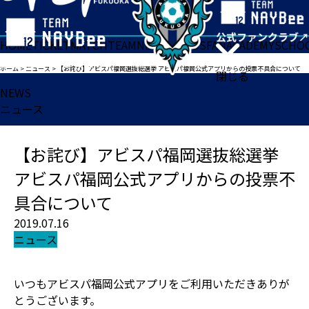
HOME
TICKET
MATCH
TEAM
NEWS
GOODS
FAN
ACADEMY
SCHO
ホーム
>
ニュース
>
【お詫び】アビスパ福岡選抜総選挙 アビスパ福岡公式アプリからの投票不具合について
閉じる
NEWS
ニュース
【お詫び】アビスパ福岡選抜総選挙
アビスパ福岡公式アプリからの投票不
具合について
2019.07.16
ニュース
いつもアビスパ福岡公式アプリをご利用いただきありが
とうございます。