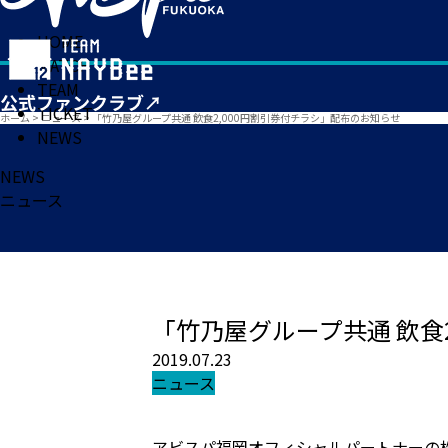
HOME
MATCH
TEAM
TICKET
ホーム
>
ニュース
>
「竹乃屋グループ共通 飲食2,000円割引券付チラシ」配布のお知らせ
NEWS
NEWS
ニュース
「竹乃屋グループ共通 飲食
2019.07.23
ニュース
アビスパ福岡オフィシャルパートナーの株