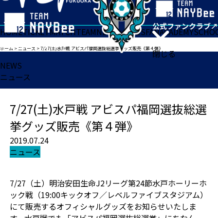
HOME
TICKET
MATCH
TEAM
NEWS
GOODS
FAN
ACADEMY
SCHO
ホーム
>
ニュース
>
7/27(土)水戸戦 アビスパ福岡選抜総選挙グッズ販売《第４弾》
閉じる
NEWS
ニュース
7/27(土)水戸戦 アビスパ福岡選抜総選
挙グッズ販売《第４弾》
2019.07.24
ニュース
7/27（土）明治安田生命J2リーグ第24節水戸ホーリーホ
ック戦（19:00キックオフ／レベルファイブスタジアム）
にて販売するオフィシャルグッズをお知らせいたしま