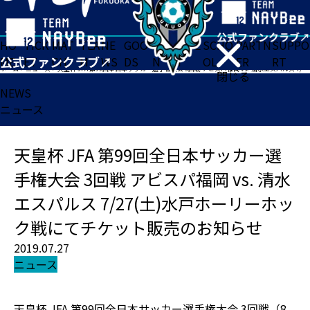
HO
TICK
MAT
TEA
NE
GOO
FA
ACADE
SCHO
PARTN
SUPPO
ME
ET
CH
M
WS
DS
N
MY
OL
ER
RT
ホーム
>
ニュース
>
天皇杯 JFA 第99回全日本サッカー選手権大会 3回戦 アビスパ福岡 vs. 清水エスパルス 7/27(土)水戸ホーリーホック戦にてチケット販売のお知らせ
閉じる
NEWS
ニュース
天皇杯 JFA 第99回全日本サッカー選
手権大会 3回戦 アビスパ福岡 vs. 清水
エスパルス 7/27(土)水戸ホーリーホッ
ク戦にてチケット販売のお知らせ
2019.07.27
ニュース
天皇杯 JFA 第99回全日本サッカー選手権大会 3回戦（8