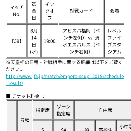
試
キッ
マッチ
合
クオ
対戦カード
会場
No.
日
フ
8月
アビスパ福岡（ベ
レベル
14
ンチ左側） vs. 清
ファイ
【59】
19:00
日
水エスパルス（ベ
ブスタ
(水)
ンチ右側）
ジアム
※天皇杯の日程・対戦相手に関する詳細は以下をご覧く
ださい。
http://www.jfa.jp/match/emperorscup_2019/schedule
_result/
■ チケット料金 ：
ゾーン
指定席
自由席
指定席
券種
小中
S
SA
一般
高校生