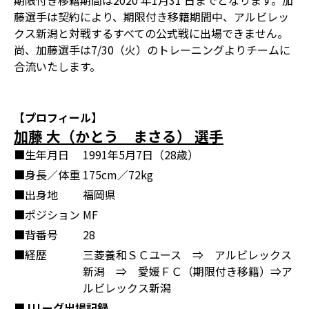
期限付き移籍期間は2020 年1月31 日までとなります。加
藤選手は契約により、期限付き移籍期間中、アルビレッ
クス新潟と対戦するすべての公式戦に出場できません。
尚、加藤選手は7/30（火）のトレーニングよりチームに
合流いたします。
【プロフィール】
加藤 大（かとう まさる） 選手
■生年月日
1991年5月7日（28歳）
■身長／体重
175cm／72kg
■出身地
福岡県
■ポジション
MF
■背番号
28
■経歴
三菱養和ＳＣユース ⇒ アルビレックス
新潟 ⇒ 愛媛ＦＣ（期限付き移籍）⇒ア
ルビレックス新潟
■Jリーグ出場記録