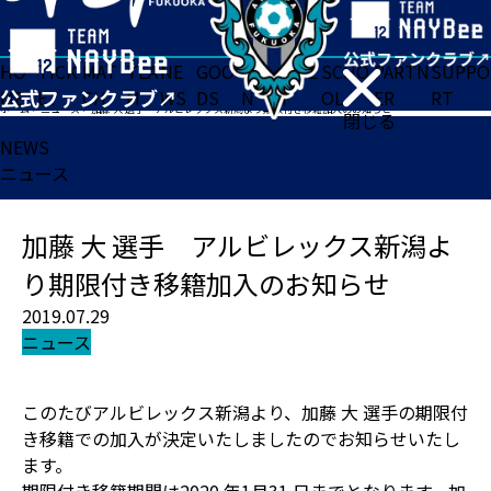
HO
TICK
MAT
TEA
NE
GOO
FA
ACADE
SCHO
PARTN
SUPPO
ME
ET
CH
M
WS
DS
N
MY
OL
ER
RT
ホーム
>
ニュース
>
加藤 大 選手 アルビレックス新潟より期限付き移籍加入のお知らせ
閉じる
NEWS
ニュース
加藤 大 選手 アルビレックス新潟よ
り期限付き移籍加入のお知らせ
2019.07.29
ニュース
このたびアルビレックス新潟より、加藤 大 選手の期限付
き移籍での加入が決定いたしましたのでお知らせいたし
ます。