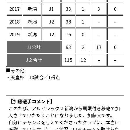
2017
新潟
J1
33
1
3
0
2018
新潟
J2
38
1
–
–
2019
新潟
J2
16
0
–
–
J1合計
93
2
17
0
J２合計
115
12
–
–
■その他
・天皇杯 10試合／1得点
【加藤選手コメント】
このたび、アルビレックス新潟から期限付き移籍で加
入させていただくことになりました、加藤大です。
自分にチャンスを与えてくださったクラブに、本当に
感謝しています。苦しい状況にいるチームを助けられ