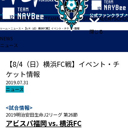
HOME
TICKET
MATCH
TEAM
NEWS
GOODS
FAN
ACADEMY
SCHO
ホーム
>
ニュース
>
【8/4（日）横浜FC戦】イベント・チケット情報
閉じる
NEWS
ニュース
【8/4（日）横浜FC戦】イベント・チ
ケット情報
2019.07.31
ニュース
<試合情報>
2019明治安田生命J2リーグ 第26節
アビスパ福岡 vs. 横浜FC