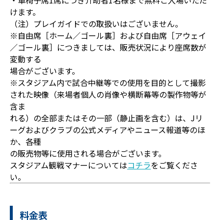
・車椅子席1席につき介助者1名様まで無料ご入場いただ
けます。
（注）プレイガイドでの取扱いはございません。
※自由席［ホーム／ゴール裏］および自由席［アウェイ
／ゴール裏］につきましては、販売状況により座席数が
変動する
場合がございます。
※スタジアム内で試合中継等での使用を目的として撮影
された映像（来場者個人の肖像や横断幕等の製作物等が
含ま
れる）の全部またはその一部（静止画を含む）は、Jリ
ーグおよびクラブの公式メディアやニュース報道等のほ
か、各種
の販売物等に使用される場合がございます。
スタジアム観戦マナーについては
コチラ
をご覧くださ
い。
料金表