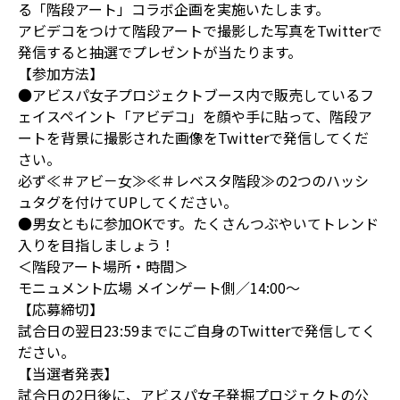
る「階段アート」コラボ企画を実施いたします。
アビデコをつけて階段アートで撮影した写真をTwitterで
発信すると抽選でプレゼントが当たります。
【参加方法】
●アビスパ女子プロジェクトブース内で販売しているフ
ェイスペイント「アビデコ」を顔や手に貼って、階段ア
ートを背景に撮影された画像をTwitterで発信してくだ
さい。
必ず≪＃アビ－女≫≪＃レベスタ階段≫の2つのハッシ
ュタグを付けてUPしてください。
●男女ともに参加OKです。たくさんつぶやいてトレンド
入りを目指しましょう！
＜階段アート場所・時間＞
モニュメント広場 メインゲート側／14:00～
【応募締切】
試合日の翌日23:59までにご自身のTwitterで発信してく
ださい。
【当選者発表】
試合日の2日後に、アビスパ女子発掘プロジェクトの公