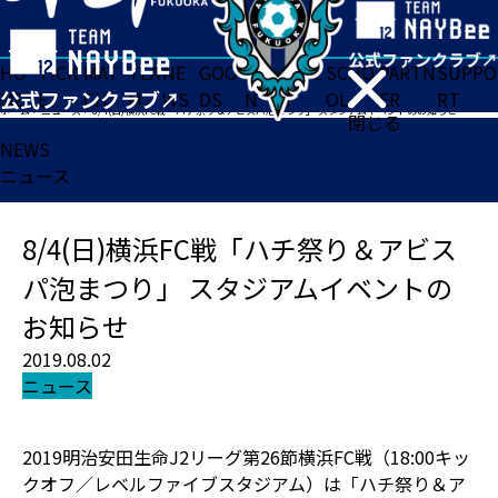
HO
TICK
MAT
TEA
NE
GOO
FA
ACADE
SCHO
PARTN
SUPPO
ME
ET
CH
M
WS
DS
N
MY
OL
ER
RT
ホーム
>
ニュース
>
8/4(日)横浜FC戦「ハチ祭り＆アビスパ泡まつり」 スタジアムイベントのお知らせ
閉じる
NEWS
ニュース
8/4(日)横浜FC戦「ハチ祭り＆アビス
パ泡まつり」 スタジアムイベントの
お知らせ
2019.08.02
ニュース
2019明治安田生命J2リーグ第26節横浜FC戦（18:00キッ
クオフ／レベルファイブスタジアム）は「ハチ祭り＆ア