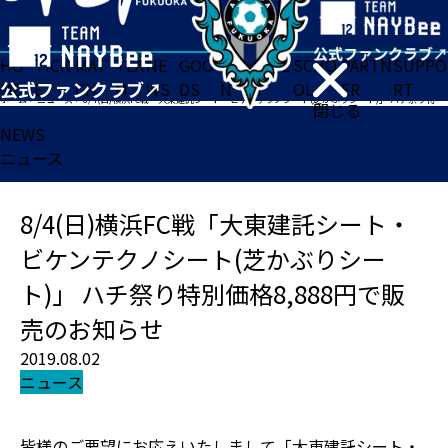
HO
TICK
MAT
TEA
NE
GOO
FA
ACADE
SCHO
PARTN
SUPPO
ME
ET
CH
M
WS
DS
N
MY
OL
ER
RT
ホーム
>
ニュース
>
8/4(日)横浜FC戦「大東建託シート・ビケンテクノシート(芝かぶりシート)」 ハチ祭り特別価格8,888円で販売のお知らせ
閉じる
NEWS
ニュース
8/4(日)横浜FC戦「大東建託シート・
ビケンテクノシート(芝かぶりシー
ト)」 ハチ祭り特別価格8,888円で販
売のお知らせ
2019.08.02
ニュース
皆様のご要望にお応えいたしまして「大東建託シート・