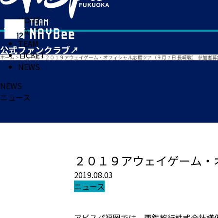
HOME
MATCH
TEAM
TICKET
ホーム
>
ニュース
>
２０１９アウェイゲーム・オフィシャル応援ツア（９月７日 長崎戦） 参加者
NEWS
NEWS
ニュース
２０１９アウェイゲーム・
2019.08.03
ニュース
アビスパ福岡では、西鉄旅行株式会社様