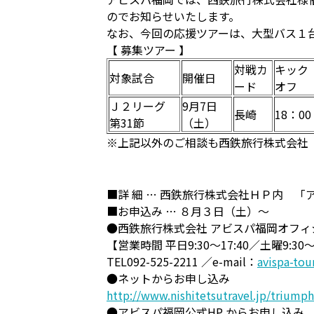
のでお知らせいたします。
なお、今回の応援ツアーは、大型バス１
【 募集ツアー 】
対戦カ
キック
対象試合
開催日
ード
オフ
Ｊ２リーグ
9月7日
長崎
18：00
第31節
（土）
※上記以外のご相談も西鉄旅行株式会社
■詳 細 … 西鉄旅行株式会社ＨＰ内 
■お申込み … ８月３日（土）～
●西鉄旅行株式会社 アビスパ福岡オフィ
【営業時間 平日9:30～17:40／土曜9:30
TEL092-525-2211 ／e-mail：
avispa-tou
●ネットからお申し込み
http://www.nishitetsutravel.jp/triumph
●アビスパ福岡公式HP からお申し込み