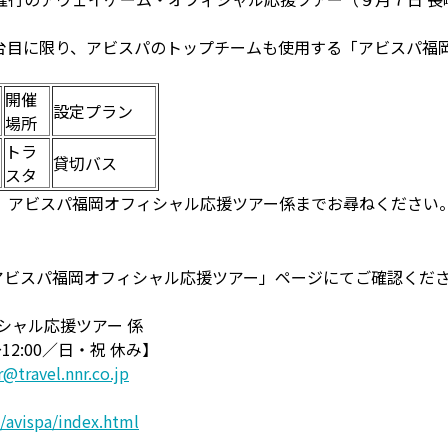
台目に限り、アビスパのトップチームも使用する「アビスパ福
開催
設定プラン
場所
トラ
貸切バス
スタ
 アビスパ福岡オフィシャル応援ツアー係までお尋ねください
「アビスパ福岡オフィシャル応援ツアー」ページにてご確認くだ
シャル応援ツアー 係
～12:00／日・祝 休み】
r@travel.nnr.co.jp
/avispa/index.html