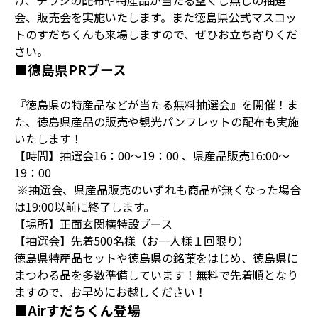
け、チラシの配布や特産品が当たる空くじ無しの抽選
会、販売会を実施いたします。また徳島県公式マスコッ
トのすだちくんも来場しますので、ぜひお立ち寄りくだ
さい。
■徳島県PRブース
『徳島県の特産品などが当たる無料抽選会』を開催！ま
た、徳島県産品の販売や観光パンフレットの配布も実施
いたします！
【時間】抽選会16：00～19：00 、県産品販売16:00～
19：00
※抽選会、県産品販売のいずれも商品が無くなった場合
は19:00以前に終了します。
【場所】正面玄関横特設ブース
【抽選会】先着500名様（お一人様１回限り）
徳島県特産品セットや徳島県の銘菓をはじめ、徳島県に
まつわる品を多数準備しています！無料で先着順となり
ますので、お早めにお越しください！
■Airすだちくん登場