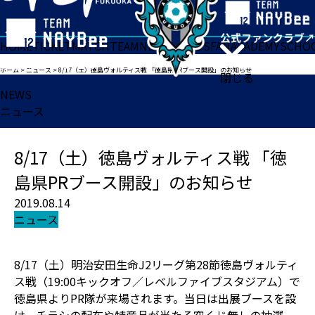
HOME
TICKET
MATCH
TEAM
NEWS
GOODS
FAN
ACADEMY
SCHO
ホーム
>
ニュース
>
8/17（土）徳島ヴォルティス戦 「徳島県PRブース開設」のお知らせ
閉じる
NEWS
ニュース
8/17（土）徳島ヴォルティス戦 「徳
島県PRブース開設」のお知らせ
2019.08.14
ニュース
8/17（土）明治安田生命J2リーグ第28節徳島ヴォルティ
ス戦（19:00キックオフ／レベルファイブスタジアム）で
徳島県よりPR隊が来場されます。当日は出展ブースを設