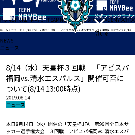
HOME
TICKET
MATCH
TEAM
NEWS
GOODS
FAN
ACADEMY
SCHO
ホーム
>
ニュース
>
8/14（水）天皇杯３回戦 「アビスパ福岡vs.清水エスパルス」開催可否について(8/14 13:00時点)
閉じる
NEWS
ニュース
8/14（水）天皇杯３回戦 「アビスパ
福岡vs.清水エスパルス」開催可否に
ついて(8/14 13:00時点)
2019.08.14
ニュース
本日8月14日（水）開催の「天皇杯JFA 第99回全日本サ
ッカー選手権大会 ３回戦 アビスパ福岡vs. 清水エスパ