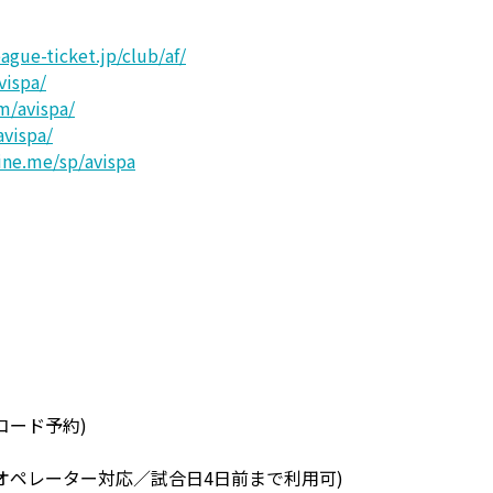
ague-ticket.jp/club/af/
vispa/
om/avispa/
avispa/
line.me/sp/avispa
Ｐコード予約)
指定可／オペレーター対応／試合日4日前まで利用可)