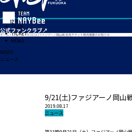
HOME
MATCH
TEAM
TICKET
ホーム
>
ニュース
>
9/21(土)ファジアーノ岡山戦 前売チケット販売概要のお知らせ
NEWS
NEWS
ニュース
9/21(土)ファジアーノ岡
2019.08.17
ニュース
第33節9月21日（土）ファジアーノ岡