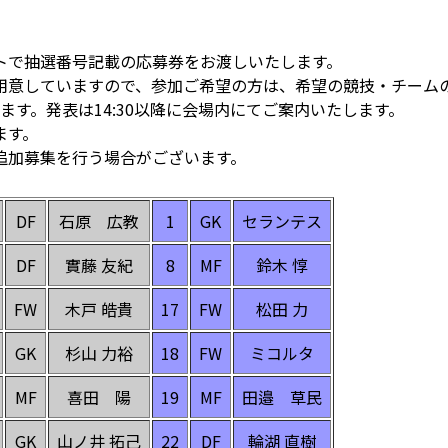
トで抽選番号記載の応募券をお渡しいたします。
用意していますので、参加ご希望の方は、希望の競技・チームの
ります。発表は14:30以降に会場内にてご案内いたします。
ます。
追加募集を行う場合がございます。
DF
石原 広教
1
GK
セランテス
DF
實藤 友紀
8
MF
鈴木 惇
FW
木戸 皓貴
17
FW
松田 力
GK
杉山 力裕
18
FW
ミコルタ
MF
喜田 陽
19
MF
田邉 草民
GK
山ノ井 拓己
22
DF
輪湖 直樹