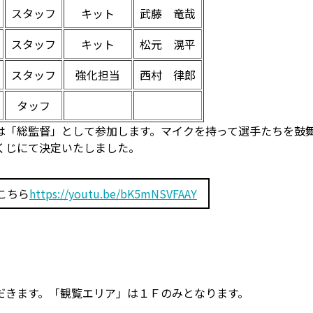
スタッフ
キット
武藤 竜哉
スタッフ
キット
松元 滉平
スタッフ
強化担当
西村 律郎
タッフ
は「総監督」として参加します。マイクを持って選手たちを鼓
くじにて決定いたしました。
こちら
https://youtu.be/bK5mNSVFAAY
だきます。「観覧エリア」は１Ｆのみとなります。
。