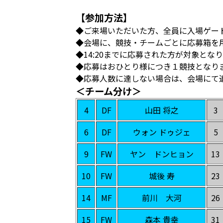
【参加方法】
◆ご来場いただいた方、全員に入場ゲー
◆会場に、競技・チームごとに応募箱を
◆14:20までに応募された方が対象とな
◆応募はおひとり様につき１競技となり
◆応募人数に達しない場合は、会場にて
＜チーム分け＞
4
DF
山田 将之
3
6
DF
ウォン ドゥジェ
5
9
FW
ヤン ドンヒョン
13
10
FW
城後 寿
23
14
MF
前川 大河
26
15
FW
森本 貴幸
31