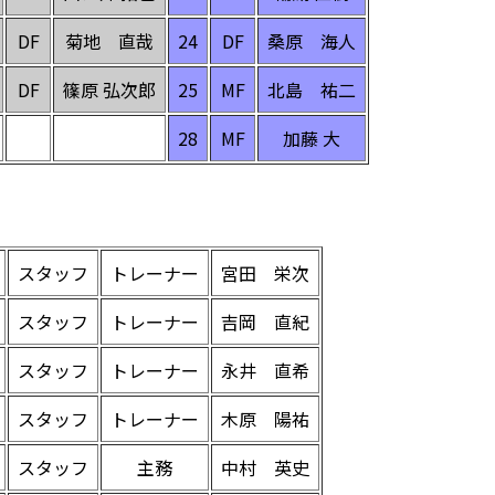
DF
菊地 直哉
24
DF
桑原 海人
DF
篠原 弘次郎
25
MF
北島 祐二
28
MF
加藤 大
スタッフ
トレーナー
宮田 栄次
スタッフ
トレーナー
吉岡 直紀
スタッフ
トレーナー
永井 直希
スタッフ
トレーナー
木原 陽祐
スタッフ
主務
中村 英史