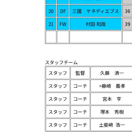
20
DF
三國 ケネディエブス
36
21
FW
村田 和哉
39
スタッフチーム
スタッフ
監督
久藤 清一
スタッフ
コーチ
>藤崎 義孝
スタッフ
コーチ
宮本 亨
スタッフ
コーチ
塚本 秀樹
スタッフ
コーチ
土斐﨑 浩一