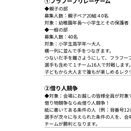
①フラフープリレーゲーム
◆親子の部
募集人数：親子ペア20組４0名
対象：幼稚園年長～小学生とその保護者
◆一般の部
募集人数：40名
対象：小学生高学年～大人
横一列に並んで手をつなぎます。
つないだ手を離さようにして、フラフー
選手も含めて１チーム16人で対戦します
子どもから大人まで誰もが楽しめるレク
②借り人競争
◆対象：会場にお越しの皆様全員が対象
借り物競争ならぬ借り人競争！
紙に書いてある条件の人（例：背番号1
選手が次々に与えられた条件の人を、会
チームが勝利となります。