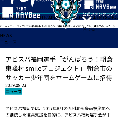
HOME
TICKET
MATCH
TEAM
NEWS
GOODS
FAN
ACADEMY
SCHO
ホーム
>
ニュース
>
アビスパ福岡選手「がんばろう！朝倉 東峰村 smileプロジェクト」 朝倉市のサッカー少年団をホームゲームに招待
閉じる
NEWS
ニュース
アビスパ福岡選手「がんばろう！朝倉
東峰村 smileプロジェクト」 朝倉市の
サッカー少年団をホームゲームに招待
2019.08.23
ニュース
アビスパ福岡では、2017年8月の九州北部豪雨被災地へ
の継続した復興支援を目的に、アビスパ福岡選手会が中