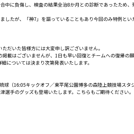
試合中に負傷し、検査の結果全治8か月との診断であったため、
しましたが、「神7」を謳っていることもあり今回のみ特例とい
いただいた皆様方には大変申し訳ございません。
の掲載はございませんが、1日も早い回復とチームへの復帰の
詳細については決まり次第発表いたします。
FC琉球（16:05キックオフ／東平尾公園博多の森陸上競技場
石津選手のグッズも登場いたします。こちらもご期待ください。