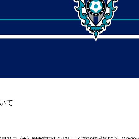
ついて
8月31日（土）明治安田生命J2リーグ第30節愛媛FC戦（19: