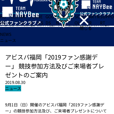
HO
TICK
MAT
TEA
NE
GOO
FA
ACADE
SCHO
PARTN
SUPPO
ME
ET
CH
M
WS
DS
N
MY
OL
ER
RT
ホーム
>
ニュース
>
アビスパ福岡「2019ファン感謝デー」 競技参加方法及びご来場者プレゼントのご案内
閉じる
NEWS
ニュース
アビスパ福岡「2019ファン感謝デ
ー」 競技参加方法及びご来場者プレ
ゼントのご案内
2019.08.30
ニュース
9月1日（日）開催のアビスパ福岡「2019ファン感謝デ
ー」の競技参加方法及び、ご来場者プレゼントについて