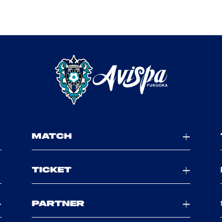
MATCH
TICKET
PARTNER