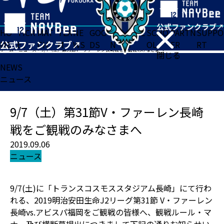
HO
TICK
MAT
TEA
NE
GOO
FA
ACADE
SCHO
PARTN
SUPPO
ME
ET
CH
M
WS
DS
N
MY
OL
ER
RT
ホーム
>
ニュース
>
9/7（土）第31節V・ファーレン長崎戦をご観戦のみなさまへ
閉じる
NEWS
ニュース
9/7（土）第31節V・ファーレン長崎
戦をご観戦のみなさまへ
2019.09.06
ニュース
9/7(土)に「トランスコスモススタジアム長崎」にて行わ
れる、2019明治安田生命J2リーグ第31節 V・ファーレン
長崎vs.アビスパ福岡をご観戦の皆様へ、観戦ルール・マ