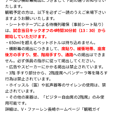
ナー及び横断幕掲出につきまして下記の通りお知らせい
たします。
観戦予定の方は、以下を必ずご一読のうえご来場下さい
ますようお願いいたします。
・シートやテープによる待機列確保（事前シート貼り）
は、
試合当日キックオフの4時間30分前（13：30）から
開始していただけます。
・650mlを超えるペットボトルは持ち込めません。
・横断幕の掲出につきまして、
席貼り、緩衝地帯、座席
後方の手すり、壁、階段手すり、通路
への掲出はできま
せん。必ず係員の指示に従って掲出してください。
・広告やスピーカーにかかる掲出は禁止されています。
・3階 手すり部分から、2階座席へバンデーラ等を降ろす
行為は禁止されています。
・ホイッスル（笛）や拡声器等のサイレンの使用は、禁
止されています。
・その他の楽器は、「ビジター自由席の2階席」のみ使
用可能です。
詳細は、V・ファーレン長崎ホームページ「観戦ガイ