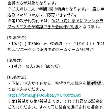
会員の方が対象となります。
※ご夫婦お二人で年間1回の特典となります。一度お申
込みいただいた方はご応募できません。
※第10次予約受付では、
9/23（月）までにファンクラ
ブへのご入金が確認できた会員様が対象
となります。
【対象試合】
・10/5(土) 第35節 vs. FC琉球 ～ 11/16（土）第41
節vs.ツエーゲン金沢までのホームゲーム計4試合
【募集数】
・1試合 最大30組（60名様）
【応募方法】
・下記、申込サイトから、希望される試合を
第4希望
ま
でお申込みください。
https://forms.gle/Jo6boByMU4Q5t5B89
※第1希望から第4希望までは、それぞれ異なる試合を
ご入力ください。すべて同じ試合を選択された場合は、