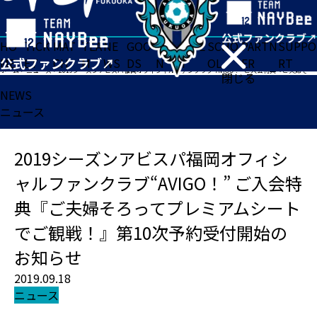
HO
TICK
MAT
TEA
NE
GOO
FA
ACADE
SCHO
PARTN
SUPPO
ME
ET
CH
M
WS
DS
N
MY
OL
ER
RT
ホーム
>
ニュース
>
2019シーズンアビスパ福岡オフィシャルファンクラブ“AVIGO！” ご入会特典『ご夫婦そろってプレミアムシートでご観戦！』第10次予約受付開始のお知らせ
閉じる
NEWS
ニュース
2019シーズンアビスパ福岡オフィシ
ャルファンクラブ“AVIGO！” ご入会特
典『ご夫婦そろってプレミアムシート
でご観戦！』第10次予約受付開始の
お知らせ
2019.09.18
ニュース