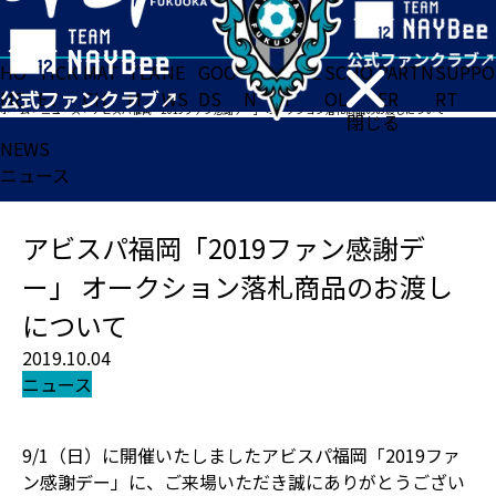
HO
TICK
MAT
TEA
NE
GOO
FA
ACADE
SCHO
PARTN
SUPPO
ME
ET
CH
M
WS
DS
N
MY
OL
ER
RT
ホーム
>
ニュース
>
アビスパ福岡「2019ファン感謝デー」 オークション落札商品のお渡しについて
閉じる
NEWS
ニュース
アビスパ福岡「2019ファン感謝デ
ー」 オークション落札商品のお渡し
について
2019.10.04
ニュース
9/1（日）に開催いたしましたアビスパ福岡「2019ファ
ン感謝デー」に、ご来場いただき誠にありがとうござい