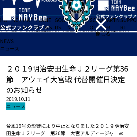
HO
TICK
MAT
TEA
NE
GOO
FA
ACADE
SCHO
PARTN
SUPPO
ME
ET
CH
M
WS
DS
N
MY
OL
ER
RT
ホーム
>
ニュース
>
２０１9明治安田生命Ｊ２リーグ第36節 アウェイ大宮戦 代替開催日決定のお知らせ
閉じる
NEWS
ニュース
２０１9明治安田生命Ｊ２リーグ第36
節 アウェイ大宮戦 代替開催日決定
のお知らせ
2019.10.11
ニュース
台風19号の影響により中止となりました２０１９明治安
田生命Ｊ２リーグ 第36節 大宮アルディージャ vs