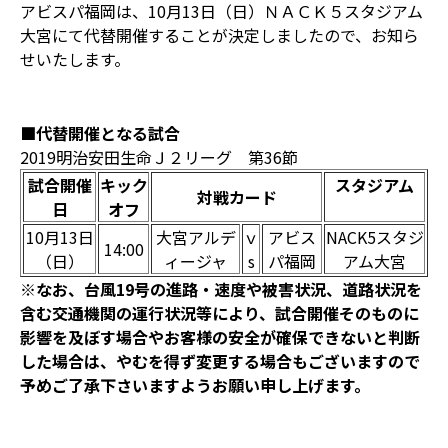
アビスパ福岡は、10月13日（日）ＮＡＣＫ５スタジアム
大宮にて代替開催することが決定しましたので、お知ら
せいたします。
■代替開催となる試合
2019明治安田生命Ｊ２リーグ 第36節
試合開催
キック
スタジアム
対戦カード
日
オフ
10月13日
大宮アルデ
ｖ
アビス
NACK5スタジ
14:00
（日）
ィージャ
s
パ福岡
アム大宮
※なお、台風19号の進路・速度や被害状況、道路状況を
含む交通機関の運行状況等により、試合開催そのものに
影響を及ぼす場合やお客様の安全が確保できないと判断
した場合は、やむを得ず変更する場合もございますので
予めご了承下さいますようお願い申し上げます。