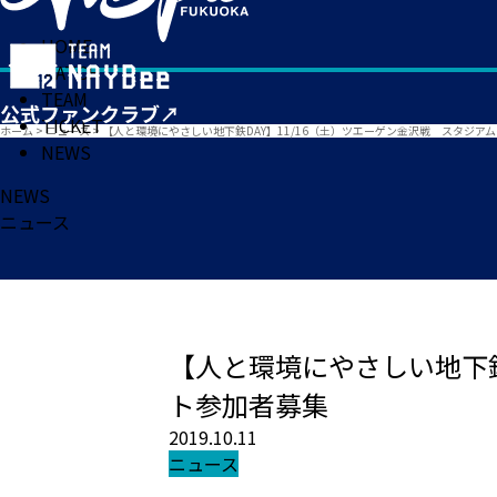
HOME
MATCH
TEAM
TICKET
ホーム
>
ニュース
>
【人と環境にやさしい地下鉄DAY】11/16（土）ツエーゲン金沢戦 スタジア
NEWS
NEWS
ニュース
【人と環境にやさしい地下鉄
ト参加者募集
2019.10.11
ニュース