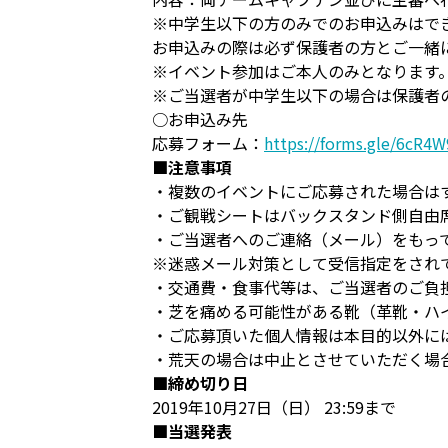
※中学生以下の方のみでのお申込みはで
お申込みの際は必ず保護者の方とご一緒
※イベント参加はご本人のみとなります
※ご当選者が中学生以下の場合は保護者
○お申込み先
応募フォーム：
https://forms.gle/6c
■注意事項
・複数のイベントにご応募された場合は
・ご観戦シートはバックスタンド側自由
・ご当選者へのご連絡（メール）をもっ
※迷惑メール対策として受信指定をされている
・交通費・食事代等は、ご当選者のご負
・芝を痛める可能性がある靴（革靴・ハ
・ご応募頂いた個人情報は本目的以外に
・荒天の場合は中止とさせていただく場
■締め切り日
2019年10月27日（日） 23:59まで
■当選発表