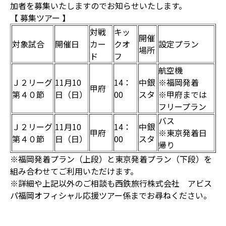
加者を募集いたしますのでお知らせいたします。
【 募集ツアー 】
対戦
キッ
開催
対象試合
開催日
カー
クオ
設定プラン
場所
ド
フ
航空機
Ｊ２リーグ
11月10
14：
中銀
※福岡発着
甲府
第４０節
日（日）
00
スタ
※甲府までは
フリープラン
バス
Ｊ２リーグ
11月10
14：
中銀
甲府
※東京発着日
第４０節
日（日）
00
スタ
帰り
※福岡発着プラン（上段）と東京発着プラン（下段）を
組み合わせてご利用いただけます。
※詳細や上記以外のご相談も西鉄旅行株式会社 アビス
パ福岡オフィシャル応援ツアー係までお尋ねください。