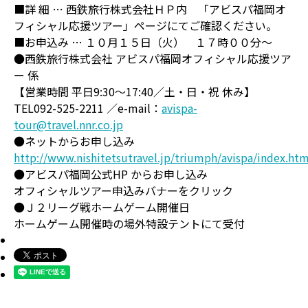
■詳 細 … 西鉄旅行株式会社ＨＰ内 「アビスパ福岡オ
フィシャル応援ツアー」ページにてご確認ください。
■お申込み … １０月１５日（火） １７時００分～
●西鉄旅行株式会社 アビスパ福岡オフィシャル応援ツア
ー 係
【営業時間 平日9:30～17:40／土・日・祝 休み】
TEL092-525-2211 ／e-mail：
avispa-
tour@travel.nnr.co.jp
●ネットからお申し込み
http://www.nishitetsutravel.jp/triumph/avispa/index.htm
●アビスパ福岡公式HP からお申し込み
オフィシャルツアー申込みバナーをクリック
●Ｊ２リーグ戦ホームゲーム開催日
ホームゲーム開催時の場外特設テントにて受付