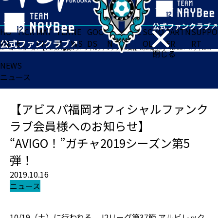
HO
TICK
MAT
TEA
NE
GOO
FA
ACADE
SCHO
PARTN
SUPPO
ME
ET
CH
M
WS
DS
N
MY
OL
ER
RT
ホーム
>
ニュース
>
【アビスパ福岡オフィシャルファンクラブ会員様へのお知らせ】 “AVIGO！”ガチャ2019シーズン第5弾！
閉じる
NEWS
ニュース
【アビスパ福岡オフィシャルファンク
ラブ会員様へのお知らせ】
“AVIGO！”ガチャ2019シーズン第5
弾！
2019.10.16
ニュース
10/19（土）に行われる、J2リーグ第37節 アルビレック