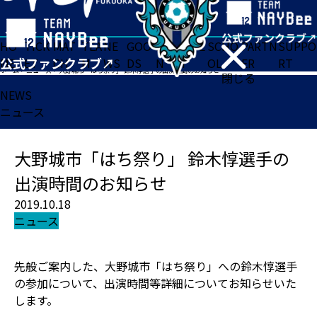
HO
TICK
MAT
TEA
NE
GOO
FA
ACADE
SCHO
PARTN
SUPPO
ME
ET
CH
M
WS
DS
N
MY
OL
ER
RT
ホーム
>
ニュース
>
大野城市「はち祭り」 鈴木惇選手の出演時間のお知らせ
閉じる
NEWS
ニュース
大野城市「はち祭り」 鈴木惇選手の
出演時間のお知らせ
2019.10.18
ニュース
先般ご案内した、大野城市「はち祭り」への鈴木惇選手
の参加について、出演時間等詳細についてお知らせいた
します。