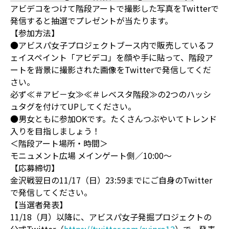
アビデコをつけて階段アートで撮影した写真をTwitterで
発信すると抽選でプレゼントが当たります。
【参加方法】
●アビスパ女子プロジェクトブース内で販売しているフ
ェイスペイント「アビデコ」を顔や手に貼って、階段ア
ートを背景に撮影された画像をTwitterで発信してくだ
さい。
必ず≪＃アビ－女≫≪＃レベスタ階段≫の2つのハッシ
ュタグを付けてUPしてください。
●男女ともに参加OKです。たくさんつぶやいてトレンド
入りを目指しましょう！
＜階段アート場所・時間＞
モニュメント広場 メインゲート側／10:00～
【応募締切】
金沢戦翌日の11/17（日）23:59までにご自身のTwitter
で発信してください。
【当選者発表】
11/18（月）以降に、アビスパ女子発掘プロジェクトの