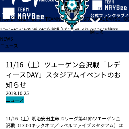
HOME
TICKET
MATCH
TEAM
NEWS
GOODS
FAN
ACADEMY
SCHO
ホーム
>
ニュース
>
11/16（土）ツエーゲン金沢戦「レディースDAY」スタジアムイベントのお知らせ
閉じる
NEWS
ニュース
11/16（土）ツエーゲン金沢戦「レデ
ィースDAY」スタジアムイベントのお
知らせ
2019.10.25
ニュース
11/16（土）明治安田生命J2リーグ第41節ツエーゲン金
沢戦（13:00キックオフ／レベルファイブスタジアム）は