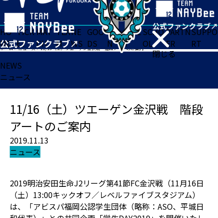
HO
TICK
MAT
TEA
NE
GOO
FA
ACADE
SCHO
PARTN
SUPPO
ME
ET
CH
M
WS
DS
N
MY
OL
ER
RT
ホーム
>
ニュース
>
11/16（土）ツエーゲン金沢戦 階段アートのご案内
閉じる
NEWS
ニュース
11/16（土）ツエーゲン金沢戦 階段
アートのご案内
2019.11.13
ニュース
2019明治安田生命J2リーグ第41節FC金沢戦（11月16日
（土）13:00キックオフ／レベルファイブスタジアム）
は、「アビスパ福岡公認学生団体（略称：ASO、平城日