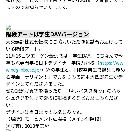
和代表）」との共同企画「学生DAY2019」を開催いたし
ますのでお知らせいたします。
階段アートは学生DAYバージョン
大東建託株式会社様にご協力いただき毎試合お届けして
いる階段アート。
11月16日ツエーゲン金沢戦は「学生DAY」にちなんで今
年も≪専門学校日本デザイナー学院九州校（
https://ww
w.ndg-nbs.ac.jp/
）≫の学生と、同校卒業生で講師も務め
る漫画「ナリキン！」でおなじみの鈴木大四郎先生がデ
ザインしてくださいました。
ぜひ記念写真等を撮ったり、「#レべスタ階段」のハッ
シュタグを付けてSNSに投稿するなどお楽しみくださ
い！
デザインは当日までのお楽しみです。
【場所】モニュメント広場横（メイン側階段）
※写真は2018年実施