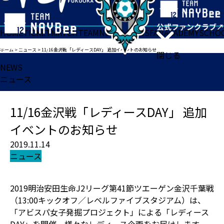
HOME
TICKET
MATCH
TEAM
NEWS
GOODS
FAN
ACADEMY
SCHO
ホーム
>
ニュース
>
11/16金沢戦「レディースDAY」 追加イベントのお知らせ
閉じる
NEWS
ニュース
11/16金沢戦「レディースDAY」 追加
イベントのお知らせ
2019.11.14
ニュース
2019明治安田生命J2リーグ第41節ツエーゲン金沢千葉戦
（13:00キックオフ／レベルファイブスタジアム）は、
「アビスパ女子発掘プロジェクト」による「レディース