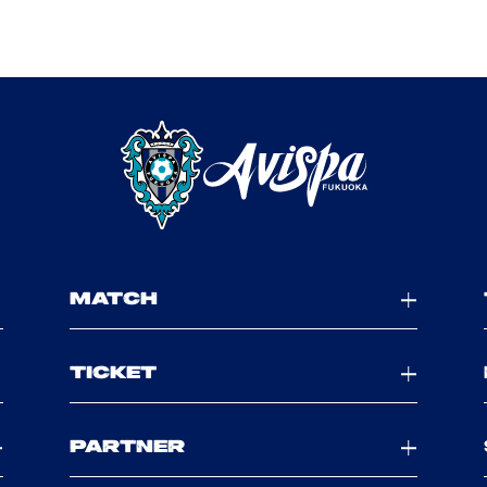
MATCH
TICKET
PARTNER