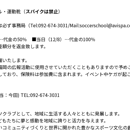
ル・運動靴（
スパイクは禁止
）
el:092-674-3031/Mail:soccerschool@avisp
。
7)…代金の50％ ■当日（12/8）…代金の100％
差額分を返金致します。
催いたします。
福岡の広報活動に使用させていただくこともありますので予め
しており、保険料は参加費に含まれます。イベント中ケガが起
 TEL:092-674-3031
ツクラブとして、地域に生活する人々とともに発展します。
どもたちに夢と感動を地域に誇りと活力を与えます。
いコミュニティづくりと世界に開かれた豊かなスポーツ文化の