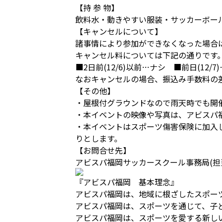
【持 参 物】
飲料水・動きやすい服装・サッカーボー
【キャンセルについて】
諸事情により参加ができなくなった場合は必ず事務局（T
キャンセル料については下記の通りです
■2日前(12/6)以前…ナシ ■前日(12/
なおキャンセルの場合、振込み手数料の
【その他】
・屋根付グラウンドなので雨天時でも開
・本イベントの映像や写真は、アビスパ
・本イベントはスポーツ傷害保険に加入
りとします。
【お問合せ先】
アビスパ福岡サッカースクール事務局(担当：今田)
『アビスパ福岡 基本理念』
アビスパ福岡は、地域に根ざしたスポー
アビスパ福岡は、スポーツを通じて、子
アビスパ福岡は、スポーツを愛する新し