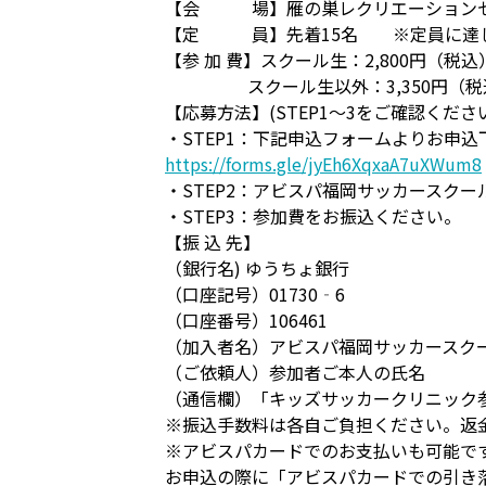
【会 場】雁の巣レクリエーションセン
【定 員】先着15名 ※定員に達し
【参 加 費】スクール生：2,800円（税込
スクール生以外：3,350円（税
【応募方法】(STEP1～3をご確認くださ
・STEP1：下記申込フォームよりお申込
https://forms.gle/jyEh6XqxaA7uXWum8
・STEP2：アビスパ福岡サッカースクー
・STEP3：参加費をお振込ください。
【振 込 先】
（銀行名) ゆうちょ銀行
（口座記号）01730‐6
（口座番号）106461
（加入者名）アビスパ福岡サッカースク
（ご依頼人）参加者ご本人の氏名
（通信欄）「キッズサッカークリニック
※振込手数料は各自ご負担ください。返
※アビスパカードでのお支払いも可能で
お申込の際に「アビスパカードでの引き