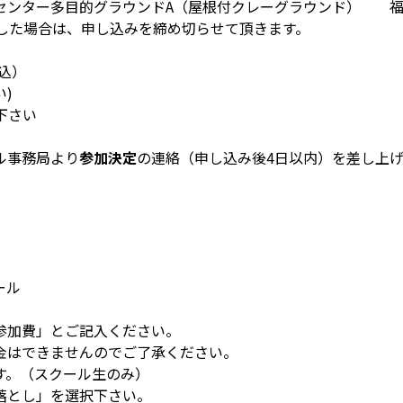
ター多目的グラウンドA（屋根付クレーグラウンド） 福岡市東
た場合は、申し込みを締め切らせて頂きます。
）
込）
い)
下さい
ル事務局より
参加決定
の連絡（申し込み後4日以内）を差し上
ール
参加費」とご記入ください。
金はできませんのでご了承ください。
す。（スクール生のみ）
落とし」を選択下さい。