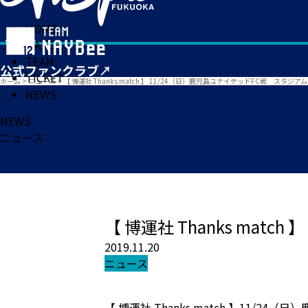
HOME
MATCH
TEAM
TICKET
ホーム
>
ニュース
>
【 博運社 Thanks match 】 11/24（日）鹿児島ユナイテッドFC戦 スタジ
NEWS
NEWS
ニュース
【 博運社 Thanks mat
2019.11.20
ニュース
【 博運社 Thanks match 】11/