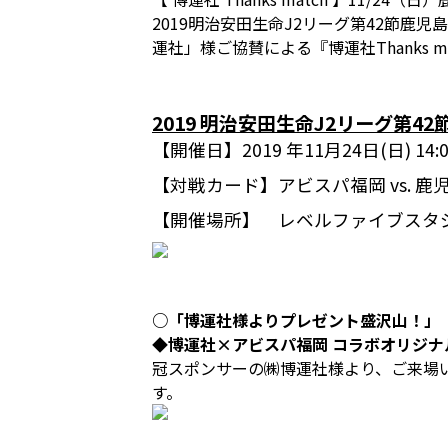
2019明治安田生命J2リーグ第42節鹿児
運社」様ご協賛による『博運社Thanks 
2019 明治安田生命J2リーグ第42
【開催日】
2019 年11月24日(日) 1
【対戦カード】
アビスパ福岡 vs. 
【開催場所】
レベルファイブスタ
○「博運社様よりプレゼント盛沢山！」
◆博運社×アビスパ福岡 コラボオリジナ
冠スポンサーの㈱博運社様より、ご来場い
す。