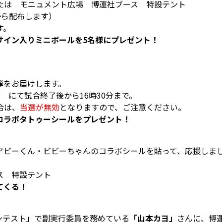
たは モニュメント広場 博運社ブース 特設テント
時から配布します）
す。
サイン入りミニボールを5名様にプレゼント！
弾をお届けします。
 にて試合終了後から16時30分まで。
合は、
当選が無効
となりますので、ご注意ください。
コラボタトゥーシールをプレゼント！
アビーくん・ビビーちゃんのコラボシールを貼って、応援しま
ス 特設テント
てくる！
ンテスト」で副実行委員を務めている
「山本カヨ」
さんに、博運社