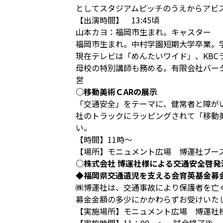
としてスタジアムピッチのうえからアビ
【出演時間】 13:45頃
山本カヨ：福岡市生まれ。キャスター
福岡市生まれ。中村学園短期大学卒業。
現在テレビは「めんたいワイド」、KBC
母校の特別講師も務める。有限会社バー
営
○移動美術ＣARの展示
「交通安全」をテーマに、健常者と障が
社のトラックにラッピングされて「移動
い。
【時間】11時～
【場所】モニュメント広場 博運社ブー
○株式会社 博運社様による交通安全啓発
◆福岡県交通遺児を支える会育英基金募
㈱博運社は、交通事故により保護者を亡
募金金額の多少にかかわらずお受けいた
【実施場所】モニュメント広場 博運社