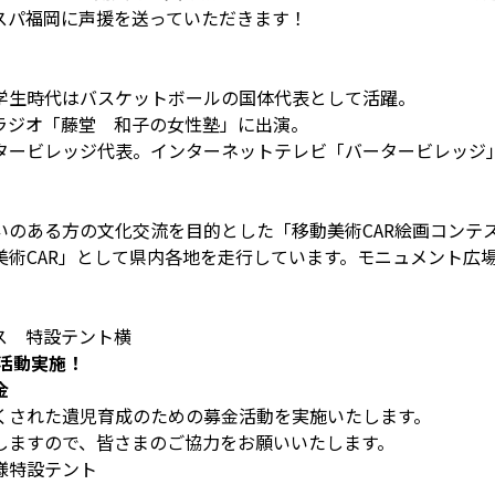
スパ福岡に声援を送っていただきます！
学生時代はバスケットボールの国体代表として活躍。
ラジオ「藤堂 和子の女性塾」に出演。
タービレッジ代表。インターネットテレビ「バータービレッジ」
いのある方の文化交流を目的とした「移動美術CAR絵画コンテ
美術CAR」として県内各地を走行しています。モニュメント広
ス 特設テント横
活動実施！
金
くされた遺児育成のための募金活動を実施いたします。
しますので、皆さまのご協力をお願いいたします。
様特設テント