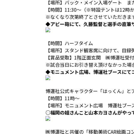
【場所】バック・メイン入場ゲート ま
【時間】11:30～（※特設テントは12
※なくなり次第終了とさせていただきま
◆アビー砲にて、久藤監督と選手の直筆
【時間】ハーフタイム
【場所】スタンド観客席に向けて、目録
【賞品受取】1階正面玄関 ㈱博運社受付
※試合当日にお引き替え頂けなかった場
◆モニュメント広場、博運社ブースにて
博運社公式キャラクター「はっくん」と
【時間】11時～
【場所】モニュメント広場 博運社ブー
○福岡の姐さんこと山本カヨさんがやっ
㈱博運社と共催の「移動美術CAR絵画コ